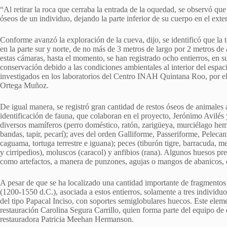
“Al retirar la roca que cerraba la entrada de la oquedad, se observó que
óseos de un individuo, dejando la parte inferior de su cuerpo en el exteri
Conforme avanzó la exploración de la cueva, dijo, se identificó que l
en la parte sur y norte, de no más de 3 metros de largo por 2 metros d
estas cámaras, hasta el momento, se han registrado ocho entierros, en s
conservación debido a las condiciones ambientales al interior del espac
investigados en los laboratorios del Centro INAH Quintana Roo, por e
Ortega Muñoz.
De igual manera, se registró gran cantidad de restos óseos de animales a
identificación de fauna, que colaboran en el proyecto, Jerónimo Avilés
diversos mamíferos (perro doméstico, ratón, zarigüeya, murciélago hem
bandas, tapir, pecarí); aves del orden Galliforme, Passeriforme, Peleca
caguama, tortuga terrestre e iguana); peces (tiburón tigre, barracuda, m
y cirripedios), moluscos (caracol) y anfibios (rana). Algunos huesos pr
como artefactos, a manera de punzones, agujas o mangos de abanicos, ca
A pesar de que se ha localizado una cantidad importante de fragmentos 
(1200-1550 d.C.), asociada a estos entierros, solamente a tres individ
del tipo Papacal Inciso, con soportes semiglobulares huecos. Este eleme
restauración Carolina Segura Carrillo, quien forma parte del equipo de
restauradora Patricia Meehan Hermanson.