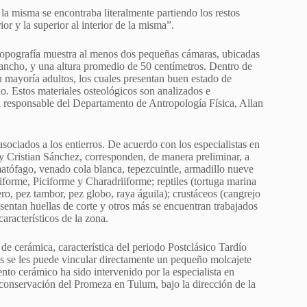
 la misma se encontraba literalmente partiendo los restos
or y la superior al interior de la misma”.
a topografía muestra al menos dos pequeñas cámaras, ubicadas
e ancho, y una altura promedio de 50 centímetros. Dentro de
u mayoría adultos, los cuales presentan buen estado de
io. Estos materiales osteológicos son analizados e
l responsable del Departamento de Antropología Física, Allan
sociados a los entierros. De acuerdo con los especialistas en
 y Cristian Sánchez, corresponden, de manera preliminar, a
atófago, venado cola blanca, tepezcuintle, armadillo nueve
niforme, Piciforme y Charadriiforme; reptiles (tortuga marina
ero, pez tambor, pez globo, raya águila); crustáceos (cangrejo
esentan huellas de corte y otros más se encuentran trabajados
racterísticos de la zona.
de cerámica, característica del periodo Postclásico Tardío
uos se les puede vincular directamente un pequeño molcajete
nto cerámico ha sido intervenido por la especialista en
 conservación del Promeza en Tulum, bajo la dirección de la