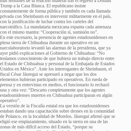
más sensibles de la relación bilateral tras el regreso a Donald
Trump a la Casa Blanca. El republicano insiste
constantemente de forma pública y también en cada llamada
privada con Sheinbaum en intervenir militarmente en el país,
con la justificación de luchar contra los carteles del
narcotráfico. La mandataria mexicana espanta cada amenaza
con el mismo mantra: “Cooperación sí, sumisión no”.
En este escenario, la presencia de agentes estadounidenses en
plena sierra de Chihuahua durante un operativo en un
narcolaboratorio levantó las alarmas de la presidenta, que ya
ayer pidió explicaciones al Gobierno de Chihuahua: “No
teníamos conocimiento de que hubiera un trabajo directo entre
el Estado de Chihuahua y personal de la Embajada de Estados
Unidos en México”. Ante los interrogantes de Sheinbaum, el
fiscal César Jáuregui se apresuró a negar que los dos
elementos hubieran participado en operativos. En rueda de
prensa y en entrevistas en medios, el funcionario lo rechazó
una y otra vez: “Descarto completamente que los agentes
estadounidenses muertos en Chihuahua participaran en algún
operativo”.
La versión de la Fiscalía estatal era que los estadounidenses
estaban dando una capacitación sobre drones en la comunidad
de Polanco, en la localidad de Morelos. Jáuregui afirmó que se
eligió ese emplazamiento, situado en la sierra en una de las
zonas de más difícil acceso del Estado, “porque su