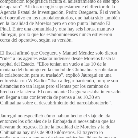
composición topográfica facilita el adiestramiento de este tipo
de aparato”. Allí los recogió supuestamente el director de la
Agencia Estatal de Investigación, Pedro Oseguera. Él sí venía
del operativo en los narcolaboratorios, que había sido también
en la localidad de Morelos pero en otro punto llamado El
Pinal. Entre una comunidad y otra hay seis horas, mantuvo
Jáuregui, por lo que los estadounidenses nunca estuvieron
cerca del operativo, según su versión.
El fiscal afirmó que Oseguera y Manuel Méndez solo dieron
“ride” a los agentes estadounidenses desde Morelos hasta la
capital del Estado. “Ellos tenían un vuelo a las 10 de la
mañana del domingo en la ciudad de Chihuahua y solicitaron
la colaboración para su traslado”, explicó Jáuregui en una
entrevista con W Radio: “Iban a llegar barriendo, porque son
distancias no tan largas pero sí lentas por los caminos de
brecha de la sierra. El comandante Oseguera estaba interesado
en llegar a una conferencia de prensa a las 10.30 en
Chihuahua sobre el descubrimiento del narcolaboratorio”.
Jáuregui no especificó cómo habían hecho el viaje de ida
entonces los oficiales de la Embajada si necesitaban que los
llevaran de regreso. Entre la localidad de Morelos y la de
Chihuahua hay más de 900 kilómetros. El trayecto lo
realizaron en un convoy de cinco vehículos, liderado por un