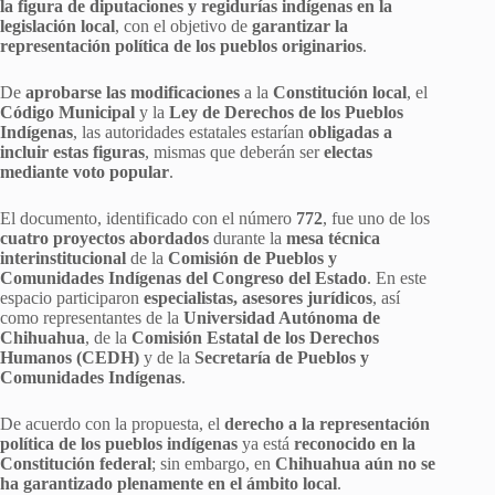
la figura de diputaciones y regidurías indígenas en la
legislación local
, con el objetivo de
garantizar la
representación política de los pueblos originarios
.
De
aprobarse las modificaciones
a la
Constitución local
, el
Código Municipal
y la
Ley de Derechos de los Pueblos
Indígenas
, las autoridades estatales estarían
obligadas a
incluir estas figuras
, mismas que deberán ser
electas
mediante voto popular
.
El documento, identificado con el número
772
, fue uno de los
cuatro proyectos abordados
durante la
mesa técnica
interinstitucional
de la
Comisión de Pueblos y
Comunidades Indígenas del Congreso del Estado
. En este
espacio participaron
especialistas, asesores jurídicos
, así
como representantes de la
Universidad Autónoma de
Chihuahua
, de la
Comisión Estatal de los Derechos
Humanos (CEDH)
y de la
Secretaría de Pueblos y
Comunidades Indígenas
.
De acuerdo con la propuesta, el
derecho a la representación
política de los pueblos indígenas
ya está
reconocido en la
Constitución federal
; sin embargo, en
Chihuahua aún no se
ha garantizado plenamente en el ámbito local
.