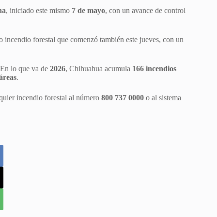
na
, iniciado este mismo
7 de mayo
, con un avance de control
ro incendio forestal que comenzó también este jueves, con un
 En lo que va de
2026
, Chihuahua acumula
166 incendios
táreas
.
lquier incendio forestal al número
800 737 0000
o al sistema