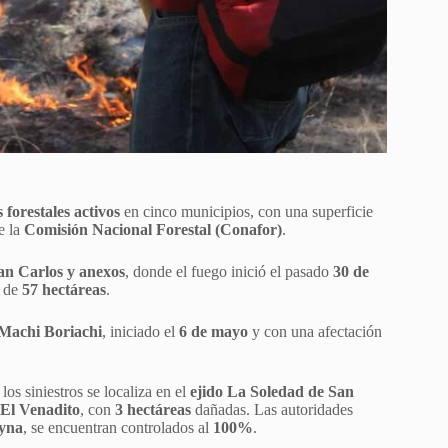
s forestales activos
en cinco municipios, con una superficie
e la
Comisión Nacional Forestal (Conafor)
.
an Carlos y anexos
, donde el fuego inició el pasado
30 de
e de
57 hectáreas
.
 Machi Boriachi
, iniciado el
6 de mayo
y con una afectación
os siniestros se localiza en el
ejido La Soledad de San
 El Venadito
, con
3 hectáreas
dañadas. Las autoridades
yna
, se encuentran controlados al
100%
.