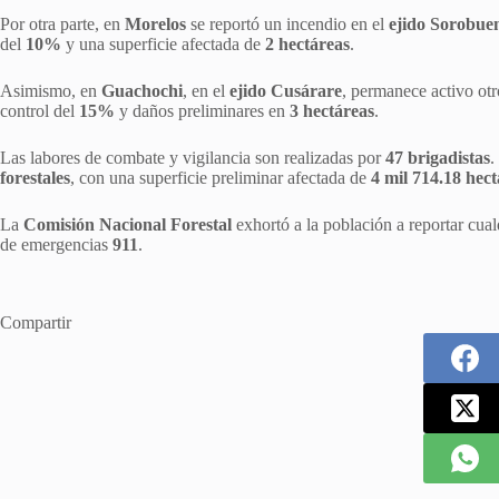
Por otra parte, en
Morelos
se reportó un incendio en el
ejido Sorobue
del
10%
y una superficie afectada de
2 hectáreas
.
Asimismo, en
Guachochi
, en el
ejido Cusárare
, permanece activo ot
control del
15%
y daños preliminares en
3 hectáreas
.
Las labores de combate y vigilancia son realizadas por
47 brigadistas
.
forestales
, con una superficie preliminar afectada de
4 mil 714.18 hec
La
Comisión Nacional Forestal
exhortó a la población a reportar cua
de emergencias
911
.
Compartir