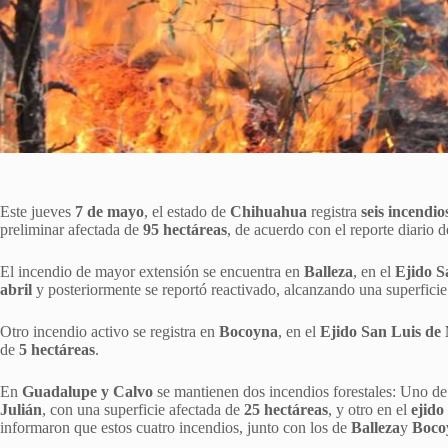
Este jueves
7 de mayo
, el estado de
Chihuahua
registra
seis incendio
preliminar afectada de
95 hectáreas
, de acuerdo con el reporte diario d
El incendio de mayor extensión se encuentra en
Balleza
, en el
Ejido S
abril
y posteriormente se reportó reactivado, alcanzando una superfici
Otro incendio activo se registra en
Bocoyna
, en el
Ejido San Luis de
de
5 hectáreas
.
En
Guadalupe y Calvo
se mantienen dos incendios forestales: Uno de l
Julián
, con una superficie afectada de
25 hectáreas
, y otro en el
ejido
informaron que estos cuatro incendios, junto con los de
Balleza
y
Boco