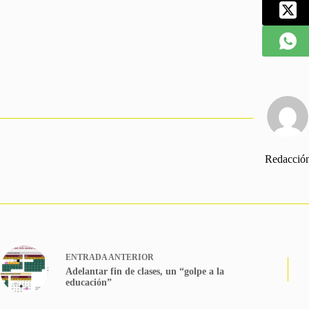
Redacció
ENTRADA
ANTERIOR
Adelantar fin de clases, un “golpe a la
educación”