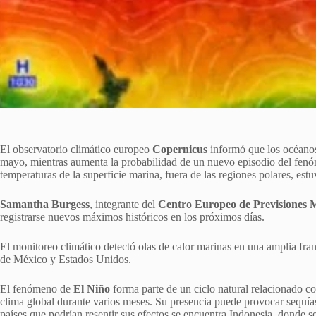
El observatorio climático europeo
Copernicus
informó que los océanos
mayo, mientras aumenta la probabilidad de un nuevo episodio del fe
temperaturas de la superficie marina, fuera de las regiones polares, est
Samantha Burgess
, integrante del
Centro Europeo de Previsiones M
registrarse nuevos máximos históricos en los próximos días.
El monitoreo climático detectó olas de calor marinas en una amplia franj
de México y Estados Unidos.
El fenómeno de
El Niño
forma parte de un ciclo natural relacionado con
clima global durante varios meses. Su presencia puede provocar sequías 
países que podrían resentir sus efectos se encuentra Indonesia, donde 